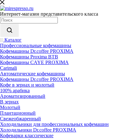
Интернет-магазин представительского класса
Каталог
Профессиональные кофемашины
Кофемашины Dr.coffee PROXIMA
Кофемашины Proxima BTB
Кофемашины CAYE PROXIMA
Carimali
Автоматические кофемашины
Кофемашины Dr.coffee PROXIMA
Кофе в зернах и молотый
100% арабика
Ароматизированный
В зернах
Молотый
Плантационный
Свежеобжаренный
Холодильники для профессиональных кофемашин
Холодильники Dr.coffee PROXIMA
Кофеварки классические