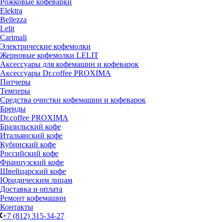
Рожковые кофеварки
Elektra
Bellezza
Lelit
Carimali
Электрические кофемолки
Жерновые кофемолки LELIT
Аксессуары для кофемашин и кофеварок
Аксессуары Dr.coffee PROXIMA
Питчеры
Темперы
Средства очистки кофемашин и кофеварок
Бренды
Dr.coffee PROXIMA
Бразильский кофе
Итальянский кофе
Кубинский кофе
Российский кофе
Французский кофе
Швейцарский кофе
Юридическим лицам
Доставка и оплата
Ремонт кофемашин
Контакты
+7 (812) 315-34-27