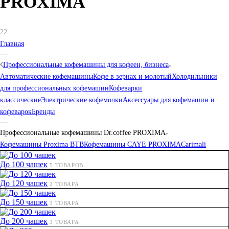
PROXIMA
22
Главная
—
Профессиональные кофемашины для кофеен, бизнеса
Автоматические кофемашины
Кофе в зернах и молотый
Холодильники
для профессиональных кофемашин
Кофеварки
классические
Электрические кофемолки
Аксессуары для кофемашин и
кофеварок
Бренды
—
Профессиональные кофемашины Dr.coffee PROXIMA
Кофемашины Proxima BTB
Кофемашины CAYE PROXIMA
Carimali
До 100 чашек
5 ТОВАРОВ
До 120 чашек
2 ТОВАРА
До 150 чашек
3 ТОВАРА
До 200 чашек
3 ТОВАРА