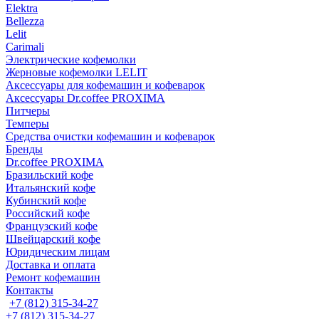
Elektra
Bellezza
Lelit
Carimali
Электрические кофемолки
Жерновые кофемолки LELIT
Аксессуары для кофемашин и кофеварок
Аксессуары Dr.coffee PROXIMA
Питчеры
Темперы
Средства очистки кофемашин и кофеварок
Бренды
Dr.coffee PROXIMA
Бразильский кофе
Итальянский кофе
Кубинский кофе
Российский кофе
Французский кофе
Швейцарский кофе
Юридическим лицам
Доставка и оплата
Ремонт кофемашин
Контакты
+7 (812) 315-34-27
+7 (812) 315-34-27