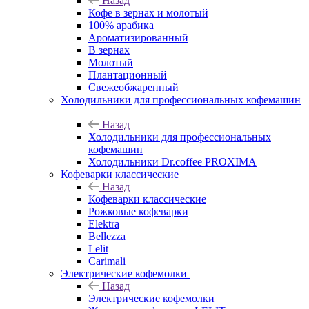
Назад
Кофе в зернах и молотый
100% арабика
Ароматизированный
В зернах
Молотый
Плантационный
Свежеобжаренный
Холодильники для профессиональных кофемашин
Назад
Холодильники для профессиональных
кофемашин
Холодильники Dr.coffee PROXIMA
Кофеварки классические
Назад
Кофеварки классические
Рожковые кофеварки
Elektra
Bellezza
Lelit
Carimali
Электрические кофемолки
Назад
Электрические кофемолки