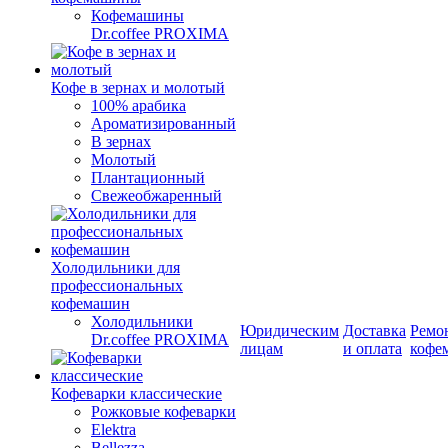
Кофемашины
Dr.coffee PROXIMA
Кофе в зернах и молотый
100% арабика
Ароматизированный
В зернах
Молотый
Плантационный
Свежеобжаренный
Холодильники для
профессиональных
кофемашин
Холодильники
Юридическим
Доставка
Ремо
Dr.coffee PROXIMA
лицам
и оплата
кофе
Кофеварки классические
Рожковые кофеварки
Elektra
Bellezza