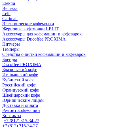
Elektra
Bellezza
Lelit
Carimali
Электрические кофемолки
Жерновые кофемолки LELIT
Аксессуары для кофемашин и кофеварок
Аксессуары Dr.coffee PROXIMA
Питчеры
Темперы
Средства очистки кофемашин и кофеварок
Бренды
Dr.coffee PROXIMA
Бразильский кофе
Итальянский кофе
Кубинский кофе
Российский кофе
Французский кофе
Швейцарский кофе
Юридическим лицам
Доставка и оплата
Ремонт кофемашин
Контакты
+7 (812) 315-34-27
+7 (812) 315-34-27