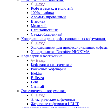
Назад
Кофе в зернах и молотый
100% арабика
Ароматизированный
В зернах
Молотый
Плантационный
Свежеобжаренный
Холодильники для профессиональных кофемашин
Назад
Холодильники для профессиональных кофем
Холодильники Dr.coffee PROXIMA
Кофеварки классические
Назад
Кофеварки классические
Рожковые кофеварки
Elektra
Bellezza
Lelit
Carimali
Электрические кофемолки
Назад
Электрические кофемолки
Жерновые кофемолки LELIT