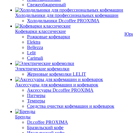
Свежеобжаренный
Холодильники для профессиональных кофемашин
Холодильники Dr.coffee PROXIMA
Кофеварки классические
Юри
Рожковые кофеварки
Elektra
Bellezza
Lelit
Carimali
Электрические кофемолки
Жерновые кофемолки LELIT
Аксессуары для кофемашин и кофеварок
Аксессуары Dr.coffee PROXIMA
Питчеры
Темперы
Средства очистки кофемашин и кофеварок
Бренды
Dr.coffee PROXIMA
Бразильский кофе
Итальянский кофе