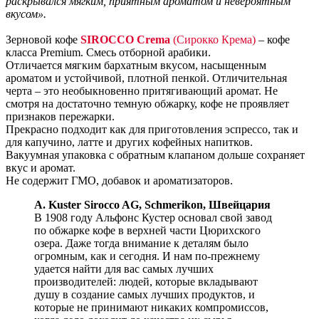
раскрывался мягким, приятным ароматом и невероятным
вкусом».
Зерновой кофе
SIROCCO Crema
(Сирокко Крема)
– кофе
класса Premium. Смесь отборной арабики.
Отличается мягким бархатным вкусом, насыщенным
ароматом и устойчивой, плотной пенкой. Отличительная
черта – это необыкновенно притягивающий аромат. Не
смотря на достаточно темную обжарку, кофе не проявляет
признаков пережарки.
Прекрасно подходит как для приготовления эспрессо, так и
для капучино, латте и других кофейных напитков.
Вакуумная упаковка с обратным клапаном дольше сохраняет
вкус и аромат.
Не содержит ГМО, добавок и ароматизаторов.
A. Kuster Sirocco AG, Schmerikon, Швейцария
В 1908 году Альфонс Кустер основал свой завод
по обжарке кофе в верхней части Цюрихского
озера. Даже тогда внимание к деталям было
огромным, как и сегодня. И нам по-прежнему
удается найти для вас самых лучших
производителей: людей, которые вкладывают
душу в создание самых лучших продуктов, и
которые не принимают никаких компромиссов,