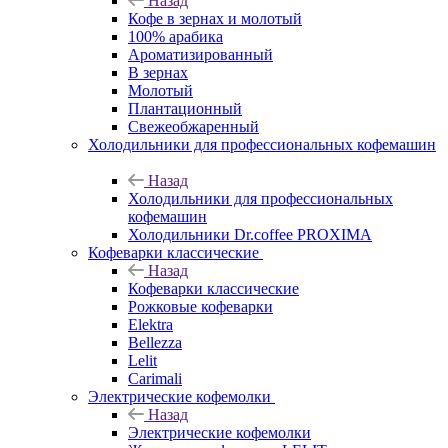
Назад
Кофе в зернах и молотый
100% арабика
Ароматизированный
В зернах
Молотый
Плантационный
Свежеобжаренный
Холодильники для профессиональных кофемашин
Назад
Холодильники для профессиональных
кофемашин
Холодильники Dr.coffee PROXIMA
Кофеварки классические
Назад
Кофеварки классические
Рожковые кофеварки
Elektra
Bellezza
Lelit
Carimali
Электрические кофемолки
Назад
Электрические кофемолки