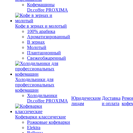
Кофемашины
Dr.coffee PROXIMA
Кофе в зернах и молотый
100% арабика
Ароматизированный
В зернах
Молотый
Плантационный
Свежеобжаренный
Холодильники для
профессиональных
кофемашин
Холодильники
Юридическим
Доставка
Ремо
Dr.coffee PROXIMA
лицам
и оплата
кофе
Кофеварки классические
Рожковые кофеварки
Elektra
Bellezza