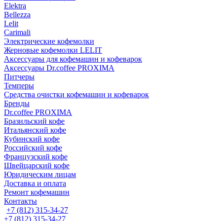
Elektra
Bellezza
Lelit
Carimali
Электрические кофемолки
Жерновые кофемолки LELIT
Аксессуары для кофемашин и кофеварок
Аксессуары Dr.coffee PROXIMA
Питчеры
Темперы
Средства очистки кофемашин и кофеварок
Бренды
Dr.coffee PROXIMA
Бразильский кофе
Итальянский кофе
Кубинский кофе
Российский кофе
Французский кофе
Швейцарский кофе
Юридическим лицам
Доставка и оплата
Ремонт кофемашин
Контакты
+7 (812) 315-34-27
+7 (812) 315-34-27