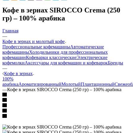
Кофе в зернах SIROCCO Crema (250
гр) – 100% арабика
Главная
—
Кофе в зернах и молотый кофе
Профессиональные кофемашины
Автоматические
кофемашины
Холодильники для профессиональных
кофемашин
Кофеварки классические
Электрические
кофемолки
Аксессуары для кофемашин и кофеварок
Бренды
—
Кофе в зернах
100%
арабика
Ароматизированный
Молотый
Плантационный
Свежеоб
—
Кофе в зернах SIROCCO Crema (250 гр) – 100% арабика