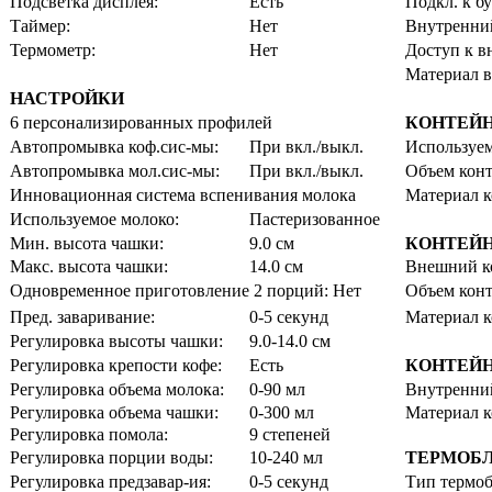
Подсветка дисплея:
Есть
Подкл. к б
Таймер:
Нет
Внутренний
Термометр:
Нет
Доступ к в
Материал в
НАСТРОЙКИ
6 персонализированных профилей
КОНТЕЙН
Автопромывка коф.сис-мы:
При вкл./выкл.
Используем
Автопромывка мол.сис-мы:
При вкл./выкл.
Объем конт
Инновационная система вспенивания молока
Материал к
Используемое молоко:
Пастеризованное
Мин. высота чашки:
9.0 см
КОНТЕЙ
Макс. высота чашки:
14.0 см
Внешний к
Одновременное приготовление 2 порций: Нет
Объем конт
Пред. заваривание:
0-5 секунд
Материал к
Регулировка высоты чашки:
9.0-14.0 см
Регулировка крепости кофе:
Есть
КОНТЕЙН
Регулировка объема молока:
0-90 мл
Внутренний
Регулировка объема чашки:
0-300 мл
Материал к
Регулировка помола:
9 степеней
Регулировка порции воды:
10-240 мл
ТЕРМОБЛ
Регулировка предзавар-ия:
0-5 секунд
Тип термоб