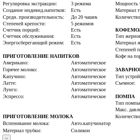
Регулировка экстракции:
3 режима
Мощность 
Создание индивид.напитков:
Есть
Материал т
Средн. производительность:
До 20 чашек
Количество
Степеней крепости:
5 режимов
Счетчик порций:
Есть
КОФЕМО
Счетчик обслуживания:
Есть
Тип жерно
Энергосберегающий режим:
Есть
Материал ж
Степеней п
ПРИГОТОВЛЕНИЕ НАПИТКОВ
Кофе на по
Американо:
Автоматическое
Горячее молоко:
Автоматическое
ЗАВАРНО
Капучино:
Автоматическое
Тип устрой
Латте:
Автоматическое
Съемное:
Лунго:
Автоматическое
Эспрессо:
Автоматическое
ПОМПА
Тип помпы
Макс. давл
ПРИГОТОВЛЕНИЕ МОЛОКА
Количество
Вспенивание молока:
Авто.капучинатор
Материал трубки:
Силикон