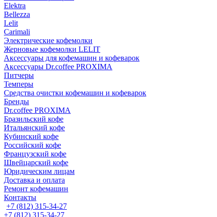
Elektra
Bellezza
Lelit
Carimali
Электрические кофемолки
Жерновые кофемолки LELIT
Аксессуары для кофемашин и кофеварок
Аксессуары Dr.coffee PROXIMA
Питчеры
Темперы
Средства очистки кофемашин и кофеварок
Бренды
Dr.coffee PROXIMA
Бразильский кофе
Итальянский кофе
Кубинский кофе
Российский кофе
Французский кофе
Швейцарский кофе
Юридическим лицам
Доставка и оплата
Ремонт кофемашин
Контакты
+7 (812) 315-34-27
+7 (812) 315-34-27