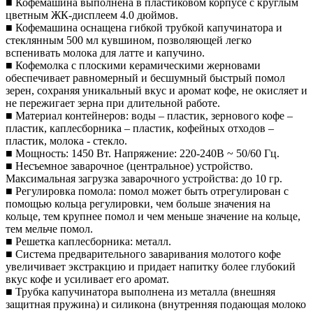
■ Кофемашина выполнена в пластиковом корпусе с круглым
цветным ЖК-дисплеем 4.0 дюймов.
■ Кофемашина оснащена гибкой трубкой капучинатора и
стеклянным 500 мл кувшином, позволяющей легко
вспенивать молока для латте и капучино.
■ Кофемолка с плоскими керамическими жерновами
обеспечивает равномерный и бесшумный быстрый помол
зерен, сохраняя уникальный вкус и аромат кофе, не окисляет и
не пережигает зерна при длительной работе.
■ Материал контейнеров: воды – пластик, зернового кофе –
пластик, каплесборника – пластик, кофейных отходов –
пластик, молока - стекло.
■ Мощность: 1450 Вт. Напряжение: 220-240В ~ 50/60 Гц.
■ Несъемное заварочное (центральное) устройство.
Максимальная загрузка заварочного устройства: до 10 гр.
■ Регулировка помола: помол может быть отрегулирован с
помощью кольца регулировки, чем больше значения на
кольце, тем крупнее помол и чем меньше значение на кольце,
тем мельче помол.
■ Решетка каплесборника: металл.
■ Система предварительного заваривания молотого кофе
увеличивает экстракцию и придает напитку более глубокий
вкус кофе и усиливает его аромат.
■ Трубка капучинатора выполнена из металла (внешняя
защитная пружина) и силикона (внутренняя подающая молоко