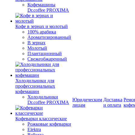
Кофемашины
Dr.coffee PROXIMA
Кофе в зернах и молотый
100% арабика
Ароматизированный
В зернах
Молотый
Плантационный
Свежеобжаренный
Холодильники для
профессиональных
кофемашин
Холодильники
Юридическим
Доставка
Ремо
Dr.coffee PROXIMA
лицам
и оплата
кофе
Кофеварки классические
Рожковые кофеварки
Elektra
Bellezza