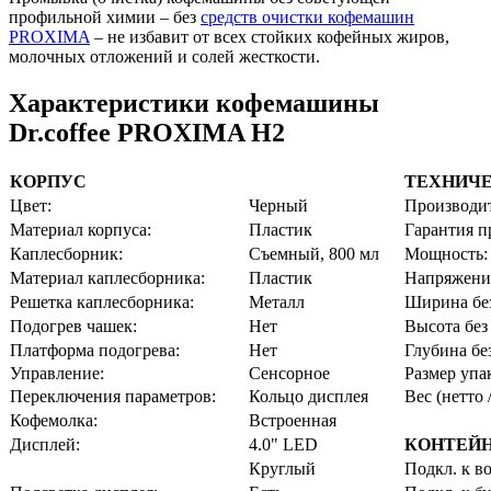
профильной химии – без
средств очистки кофемашин
PROXIMA
– не избавит от всех стойких кофейных жиров,
молочных отложений и солей жесткости.
Характеристики кофемашины
Dr.coffee PROXIMA H2
КОРПУС
ТЕХНИЧЕ
Цвет:
Черный
Производит
Материал корпуса:
Пластик
Гарантия п
Каплесборник:
Съемный, 800 мл
Мощность:
Материал каплесборника:
Пластик
Напряжени
Решетка каплесборника:
Металл
Ширина без
Подогрев чашек:
Нет
Высота без
Платформа подогрева:
Нет
Глубина бе
Управление:
Сенсорное
Размер упа
Переключения параметров:
Кольцо дисплея
Вес (нетто 
Кофемолка:
Встроенная
Дисплей:
4.0" LED
КОНТЕЙ
Круглый
Подкл. к в