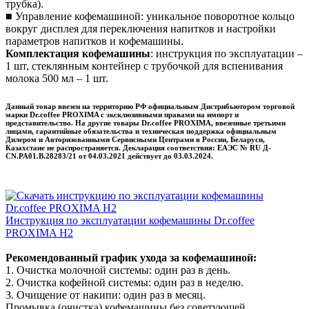
трубка).
■ Управление кофемашиной: уникальное поворотное кольцо
вокруг дисплея для переключения напитков и настройки
параметров напитков и кофемашины.
Комплектация кофемашины
: инструкция по эксплуатации –
1 шт, стеклянным контейнер с трубочкой для вспенивания
молока 500 мл – 1 шт.
Данный товар ввезен на территорию РФ официальным Дистрибьютором торговой
марки Dr.coffee PROXIMA с эксклюзивными правами на импорт и
представительство. На другие товары Dr.coffee PROXIMA, ввезенные третьими
лицами, гарантийные обязательства и техническая поддержка официальным
Дилером и Авторизованными Сервисными Центрами в России, Беларуси,
Казахстане не распространяется. Декларация соответствия: ЕАЭС № RU Д-
CN.РА01.В.28283/21 от 04.03.2021 действует до 03.03.2024.
Инструкция по эксплуатации кофемашины Dr.coffee
PROXIMA H2
Рекомендованный график ухода за кофемашиной:
1. Очистка молочной системы: один раз в день.
2. Очистка кофейной системы: один раз в неделю.
3. Очищение от накипи: один раз в месяц.
Промывка (очистка) кофемашины без советующей