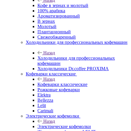
Назад
Кофе в зернах и молотый
100% арабика
Ароматизированный
В зернах
Молотый
Плантационный
Свежеобжаренный
Холодильники для профессиональных кофемашин
Назад
Холодильники для профессиональных
кофемашин
Холодильники Dr.coffee PROXIMA
Кофеварки классические
Назад
Кофеварки классические
Рожковые кофеварки
Elektra
Bellezza
Lelit
Carimali
Электрические кофемолки
Назад
Электрические кофемолки