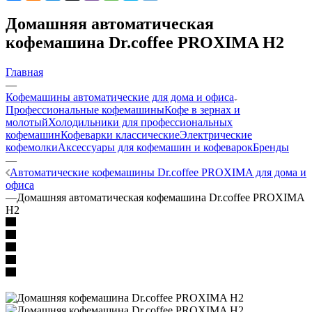
Домашняя автоматическая
кофемашина Dr.coffee PROXIMA H2
Главная
—
Кофемашины автоматические для дома и офиса
Профессиональные кофемашины
Кофе в зернах и
молотый
Холодильники для профессиональных
кофемашин
Кофеварки классические
Электрические
кофемолки
Аксессуары для кофемашин и кофеварок
Бренды
—
Автоматические кофемашины Dr.coffee PROXIMA для дома и
офиса
—
Домашняя автоматическая кофемашина Dr.coffee PROXIMA
H2