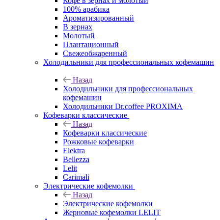
Кофе в зернах и молотый
100% арабика
Ароматизированный
В зернах
Молотый
Плантационный
Свежеобжаренный
Холодильники для профессиональных кофемашин
Назад
Холодильники для профессиональных
кофемашин
Холодильники Dr.coffee PROXIMA
Кофеварки классические
Назад
Кофеварки классические
Рожковые кофеварки
Elektra
Bellezza
Lelit
Carimali
Электрические кофемолки
Назад
Электрические кофемолки
Жерновые кофемолки LELIT