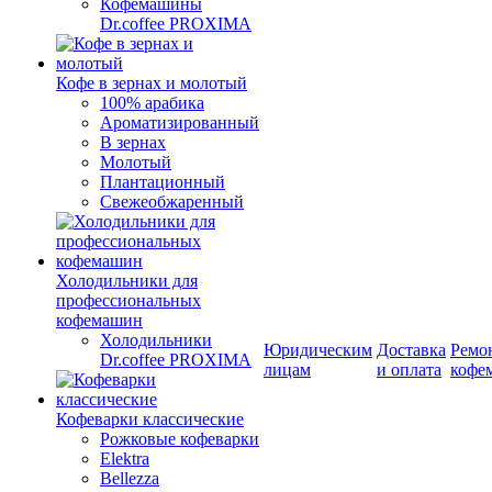
Кофемашины
Dr.coffee PROXIMA
Кофе в зернах и молотый
100% арабика
Ароматизированный
В зернах
Молотый
Плантационный
Свежеобжаренный
Холодильники для
профессиональных
кофемашин
Холодильники
Юридическим
Доставка
Ремо
Dr.coffee PROXIMA
лицам
и оплата
кофе
Кофеварки классические
Рожковые кофеварки
Elektra
Bellezza