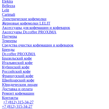
Elektra
Bellezza
Lelit
Carimali
Электрические кофемолки
Жерновые кофемолки LELIT
Аксессуары для кофемашин и кофеварок
Аксессуары Dr.coffee PROXIMA
Питчеры
Темперы
Средства очистки кофемашин и кофеварок
Бренды
Dr.coffee PROXIMA
Бразильский кофе
Итальянский кофе
Кубинский кофе
Российский кофе
Французский кофе
Швейцарский кофе
Юридическим лицам
Доставка и оплата
Ремонт кофемашин
Контакты
+7 (812) 315-34-27
+7 (812) 315-34-27