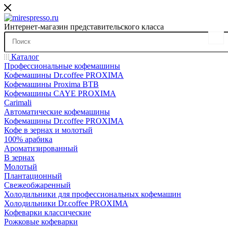
Интернет-магазин представительского класса
Каталог
Профессиональные кофемашины
Кофемашины Dr.coffee PROXIMA
Кофемашины Proxima BTB
Кофемашины CAYE PROXIMA
Carimali
Автоматические кофемашины
Кофемашины Dr.coffee PROXIMA
Кофе в зернах и молотый
100% арабика
Ароматизированный
В зернах
Молотый
Плантационный
Свежеобжаренный
Холодильники для профессиональных кофемашин
Холодильники Dr.coffee PROXIMA
Кофеварки классические
Рожковые кофеварки