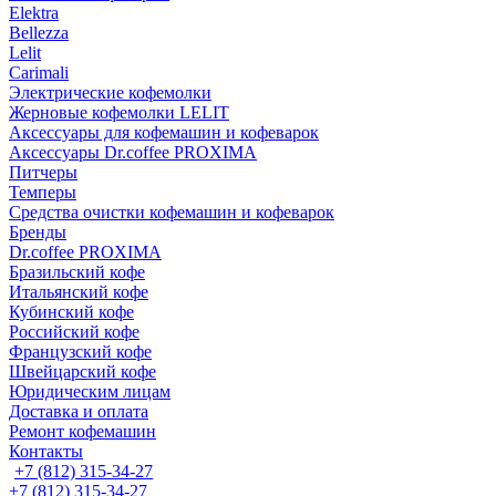
Elektra
Bellezza
Lelit
Carimali
Электрические кофемолки
Жерновые кофемолки LELIT
Аксессуары для кофемашин и кофеварок
Аксессуары Dr.coffee PROXIMA
Питчеры
Темперы
Средства очистки кофемашин и кофеварок
Бренды
Dr.coffee PROXIMA
Бразильский кофе
Итальянский кофе
Кубинский кофе
Российский кофе
Французский кофе
Швейцарский кофе
Юридическим лицам
Доставка и оплата
Ремонт кофемашин
Контакты
+7 (812) 315-34-27
+7 (812) 315-34-27