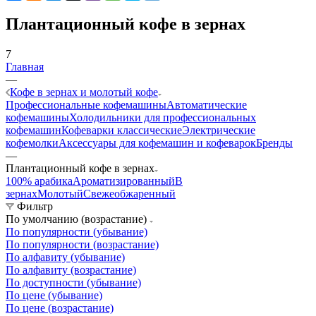
Плантационный кофе в зернах
7
Главная
—
Кофе в зернах и молотый кофе
Профессиональные кофемашины
Автоматические
кофемашины
Холодильники для профессиональных
кофемашин
Кофеварки классические
Электрические
кофемолки
Аксессуары для кофемашин и кофеварок
Бренды
—
Плантационный кофе в зернах
100% арабика
Ароматизированный
В
зернах
Молотый
Свежеобжаренный
Фильтр
По умолчанию (возрастание)
По популярности (убывание)
По популярности (возрастание)
По алфавиту (убывание)
По алфавиту (возрастание)
По доступности (убывание)
По цене (убывание)
По цене (возрастание)