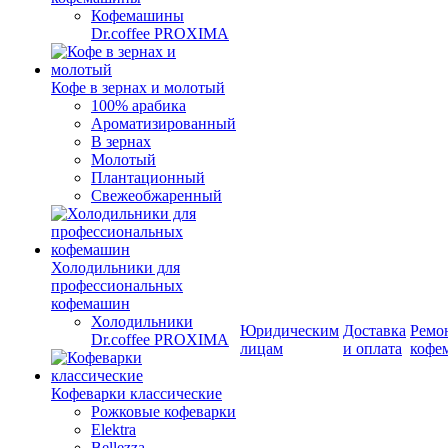
Кофемашины
Dr.coffee PROXIMA
Кофе в зернах и молотый
100% арабика
Ароматизированный
В зернах
Молотый
Плантационный
Свежеобжаренный
Холодильники для
профессиональных
кофемашин
Холодильники
Юридическим
Доставка
Ремо
Dr.coffee PROXIMA
лицам
и оплата
кофе
Кофеварки классические
Рожковые кофеварки
Elektra
Bellezza