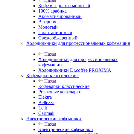
Назад
Кофе в зернах и молотый
100% арабика
Ароматизированный
В зернах
Молотый
Плантационный
Свежеобжаренный
Холодильники для профессиональных кофемашин
Назад
Холодильники для профессиональных
кофемашин
Холодильники Dr.coffee PROXIMA
Кофеварки классические
Назад
Кофеварки классические
Рожковые кофеварки
Elektra
Bellezza
Lelit
Carimali
Электрические кофемолки
Назад
Электрические кофемолки