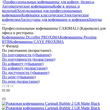
Профессиональные кофемашины для кофеен, бизнеса
Автоматические кофемашины
Кофе в зернах и
молотый
Холодильники для профессиональных
кофемашин
Кофеварки классические
Электрические
кофемолки
Аксессуары для кофемашин и кофеварок
Бренды
—
Профессиональные кофемашины CARIMALI (Каримали) для
офиса и ресторана
Кофемашины Dr.coffee PROXIMA
Кофемашины Proxima
BTB
Кофемашины CAYE PROXIMA
Фильтр
По умолчанию (возрастание)
По популярности (убывание)
По популярности (возрастание)
По алфавиту (убывание)
По алфавиту (возрастание)
По доступности (убывание)
По цене (убывание)
По цене (возрастание)